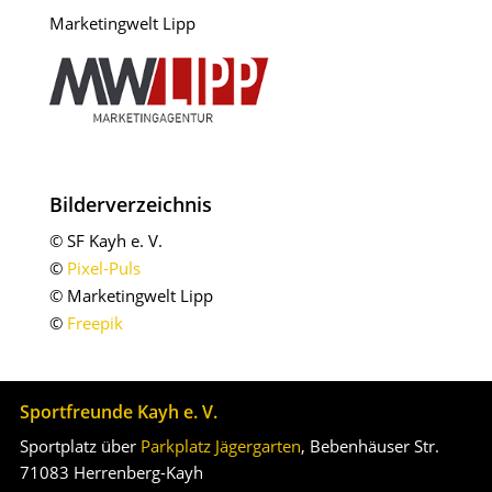
Marketingwelt Lipp
Bilderverzeichnis
© SF Kayh e. V.
©
Pixel-Puls
© Marketingwelt Lipp
©
Freepik
.
Sportfreunde Kayh e. V.
Sportplatz über
Parkplatz Jägergarten
, Bebenhäuser Str.
71083 Herrenberg-Kayh