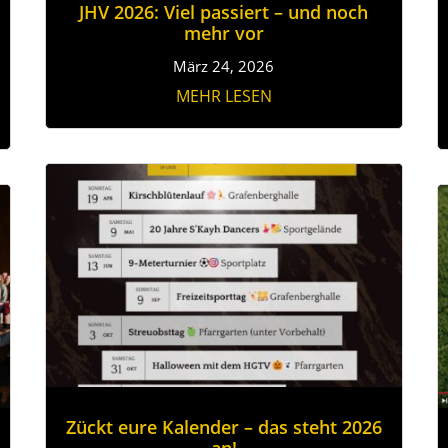
JHV 2026: Viel passiert – und noch
mehr vor
März 24, 2026
MEHR LESEN
Zückt eure Kalender – das steht 2026
an!