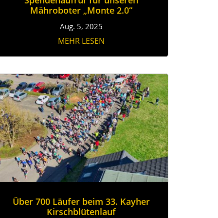
Mähroboter „Monte 2.0“
Aug. 5, 2025
MEHR LESEN
Über 700 Läufer beim 33. Kayher
Kirschblütenlauf